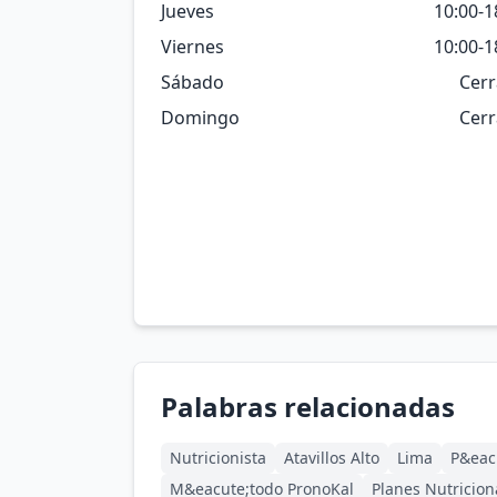
Jueves
10:00-1
Viernes
10:00-1
Sábado
Cer
Domingo
Cer
Palabras relacionadas
Nutricionista
Atavillos Alto
Lima
P&eac
M&eacute;todo PronoKal
Planes Nutricion