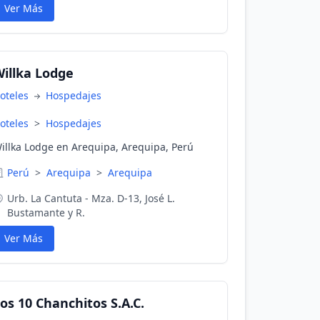
anglios, tumores en general. Contamos con
Ver Más
l DR. ADOLFO MORÁN CÁRDENAS, que es
rofesional en cirugía general y laparoscópica
 un galardonado cirujano oncólogo, entre
tras disciplinas de la medicina especializada.
illka Lodge
oteles
Hospedajes
oteles
>
Hospedajes
illka Lodge en Arequipa, Arequipa, Perú
Perú
>
Arequipa
>
Arequipa
Urb. La Cantuta - Mza. D-13, José L.
Bustamante y R.
Ver Más
os 10 Chanchitos S.A.C.