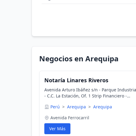
Negocios en Arequipa
Notaría Linares Riveros
Avenida Arturo Ibáñez s/n - Parque Industria
- C.C. La Estación, Of. 1 Strip Financiero -
Arequipa Central telefónica: 201515 y 20150
Perú
>
Arequipa
>
Arequipa
Avenida Ferrocarril
Ver Más