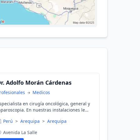
r. Adolfo Morán Cárdenas
rofesionales
Medicos
specialista en cirugía oncológica, general y
aparoscopia. En nuestras instalaciones le
frecemos atención especializada en: Cirugía
Perú
>
Arequipa
>
Arequipa
e emergencia, colecistitis, apendicitis,
eritonitis, obstrucción, traumatismos
Avenida La Salle
bdominales, sangrado digestivo, biopsias,