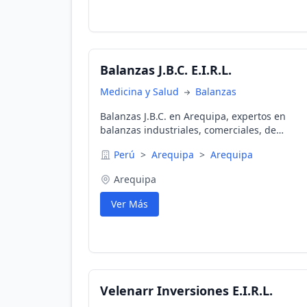
Balanzas J.B.C. E.I.R.L.
Medicina y Salud
Balanzas
Balanzas J.B.C. en Arequipa, expertos en
balanzas industriales, comerciales, de
precisión y reparación con soporte técnico
Perú
>
Arequipa
>
Arequipa
garantizado.
Arequipa
Ver Más
Velenarr Inversiones E.I.R.L.