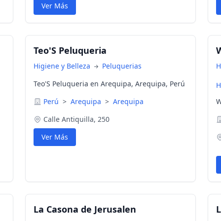
nuestros clientes al mejor costo y de manera
g
Ver Más
efectiva.
e
p
y
o
Teo'S Peluqueria
W
Higiene y Belleza
Peluquerias
H
Teo'S Peluqueria en Arequipa, Arequipa, Perú
H
Perú
>
Arequipa
>
Arequipa
W
Calle Antiquilla, 250
Ver Más
La Casona de Jerusalen
L