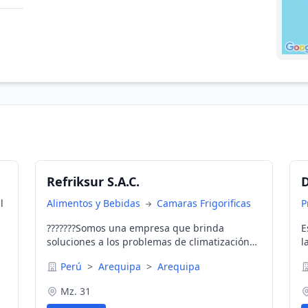
Refriksur S.A.C.
D
l
Alimentos y Bebidas
Camaras Frigorificas
P
???????Somos una empresa que brinda
E
0
soluciones a los problemas de climatización
l
en los diferentes espacios, para beneficio de
o
Perú
>
Arequipa
>
Arequipa
procesos industriales y salud de las personas,
d
mediante la garantía de las condiciones
p
Mz. 31
requeridas satisfaciendo las necesidades de
a