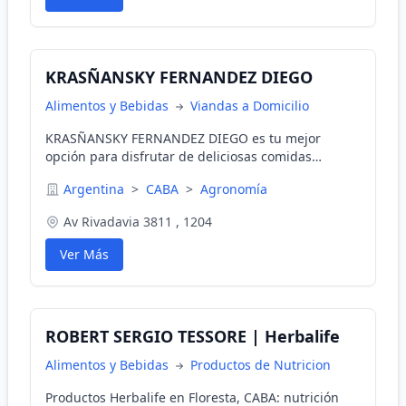
KRASÑANSKY FERNANDEZ DIEGO
Alimentos y Bebidas
Viandas a Domicilio
KRASÑANSKY FERNANDEZ DIEGO es tu mejor
opción para disfrutar de deliciosas comidas
saludables cada día. Ofrecemos viandas
Argentina
>
CABA
>
Agronomía
personalizadas para descenso de peso, tratamiento
de diabetes, colesterol, hipertensión y menús
Av Rivadavia 3811 , 1204
vegetarianos para todos los días.
Ver Más
ROBERT SERGIO TESSORE | Herbalife
Alimentos y Bebidas
Productos de Nutricion
Productos Herbalife en Floresta, CABA: nutrición