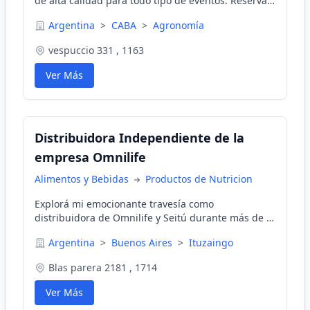
de alta calidad para todo tipo de eventos. Reserva
ahora y brinda con estilo con nuestras barras
Argentina
>
CABA
>
Agronomía
móviles exclusivas.
vespuccio 331 , 1163
Ver Más
Distribuidora Independiente de la
empresa Omnilife
Alimentos y Bebidas
Productos de Nutricion
Explorá mi emocionante travesía como
distribuidora de Omnilife y Seitú durante más de 3
años, donde la libertad de gestionar mi tiempo, los
Argentina
>
Buenos Aires
>
Ituzaingo
beneficios exclusivos y emocionantes premios se
entrelazan en una historia única.
Blas parera 2181 , 1714
Ver Más