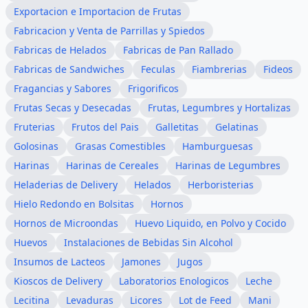
Exportacion e Importacion de Frutas
Fabricacion y Venta de Parrillas y Spiedos
Fabricas de Helados
Fabricas de Pan Rallado
Fabricas de Sandwiches
Feculas
Fiambrerias
Fideos
Fragancias y Sabores
Frigorificos
Frutas Secas y Desecadas
Frutas, Legumbres y Hortalizas
Fruterias
Frutos del Pais
Galletitas
Gelatinas
Golosinas
Grasas Comestibles
Hamburguesas
Harinas
Harinas de Cereales
Harinas de Legumbres
Heladerias de Delivery
Helados
Herboristerias
Hielo Redondo en Bolsitas
Hornos
Hornos de Microondas
Huevo Liquido, en Polvo y Cocido
Huevos
Instalaciones de Bebidas Sin Alcohol
Insumos de Lacteos
Jamones
Jugos
Kioscos de Delivery
Laboratorios Enologicos
Leche
Lecitina
Levaduras
Licores
Lot de Feed
Mani