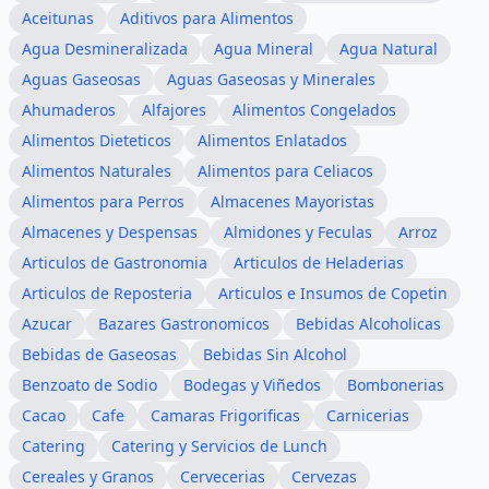
Aceitunas
Aditivos para Alimentos
Agua Desmineralizada
Agua Mineral
Agua Natural
Aguas Gaseosas
Aguas Gaseosas y Minerales
Ahumaderos
Alfajores
Alimentos Congelados
Alimentos Dieteticos
Alimentos Enlatados
Alimentos Naturales
Alimentos para Celiacos
Alimentos para Perros
Almacenes Mayoristas
Almacenes y Despensas
Almidones y Feculas
Arroz
Articulos de Gastronomia
Articulos de Heladerias
Articulos de Reposteria
Articulos e Insumos de Copetin
Azucar
Bazares Gastronomicos
Bebidas Alcoholicas
Bebidas de Gaseosas
Bebidas Sin Alcohol
Benzoato de Sodio
Bodegas y Viñedos
Bombonerias
Cacao
Cafe
Camaras Frigorificas
Carnicerias
Catering
Catering y Servicios de Lunch
Cereales y Granos
Cervecerias
Cervezas