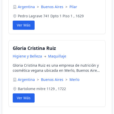
directas.
Argentina
>
Buenos Aires
>
Pilar
Pedro Lagrave 741 Dpto 1 Piso 1 , 1629
Ver Más
Gloria Cristina Ruiz
Higiene y Belleza
Maquillaje
Gloria Cristina Ruiz es una empresa de nutrición y
cosmética vegana ubicada en Merlo, Buenos Aires,
Argentina. Ofrecemos productos como batidos,
Argentina
>
Buenos Aires
>
Merlo
proteinas y otros. Aceptamos todos los medios de
pago.
Bartolome mitre 1129 , 1722
Ver Más