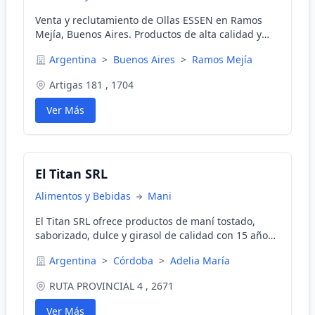
Venta y reclutamiento de Ollas ESSEN en Ramos
Mejía, Buenos Aires. Productos de alta calidad y
oportunidades de negocio.
Argentina
>
Buenos Aires
>
Ramos Mejía
Artigas 181 , 1704
Ver Más
El Titan SRL
Alimentos y Bebidas
Mani
El Titan SRL ofrece productos de maní tostado,
saborizado, dulce y girasol de calidad con 15 años
de experiencia. Ofrecemos envíos a todo el país
Argentina
>
Córdoba
>
Adelia María
para mayoristas y distribuidores. Solicitá nuestro
catálogo para obtener más información.
RUTA PROVINCIAL 4 , 2671
Ver Más