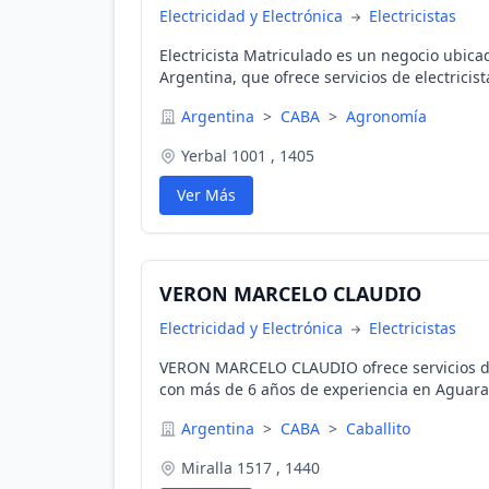
Electricidad y Electrónica
Electricistas
Electricista Matriculado es un negocio ubic
Argentina, que ofrece servicios de electrici
soluciones a emergencias 24 horas, servicio r
Argentina
>
CABA
>
Agronomía
tableros, cortocircuitos, fallas eléctricas, ca
Yerbal 1001 , 1405
Ver Más
VERON MARCELO CLAUDIO
Electricidad y Electrónica
Electricistas
VERON MARCELO CLAUDIO ofrece servicios de 
con más de 6 años de experiencia en Aguara
Ofrecemos servicios de urgencias a domicilio
Argentina
>
CABA
>
Caballito
instalaciones eléctricas y mucho más.
Miralla 1517 , 1440