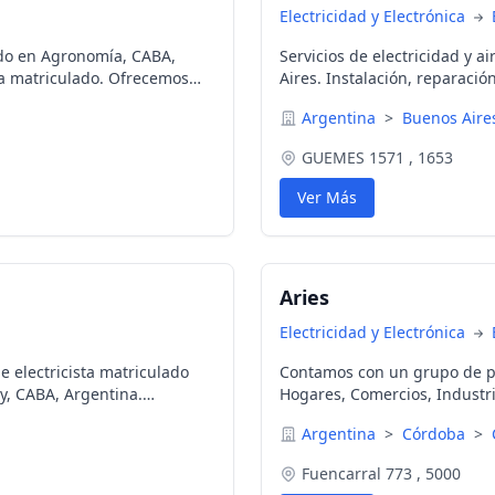
Electricidad y Electrónica
ado en Agronomía, CABA,
Servicios de electricidad y 
sta matriculado. Ofrecemos
Aires. Instalación, reparaci
ápido, cortes de luz,
Argentina
>
Buenos Air
mbio de fases, entre otros.
GUEMES 1571 , 1653
Ver Más
Aries
Electricidad y Electrónica
electricista matriculado
Contamos con un grupo de pr
y, CABA, Argentina.
Hogares, Comercios, Industri
, credencial profesional,
experiencia!
Argentina
>
Córdoba
>
Fuencarral 773 , 5000