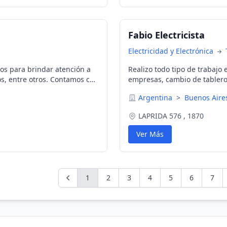
Fabio Electricista
Electricidad y Electrónica
os para brindar atención a
Realizo todo tipo de trabajo e
os, entre otros. Contamos con
empresas, cambio de tablero
Argentina
>
Buenos Air
LAPRIDA 576 , 1870
Ver Más
1
2
3
4
5
6
7