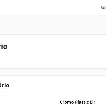
So
rio
drio
Cromo Plastic Eirl