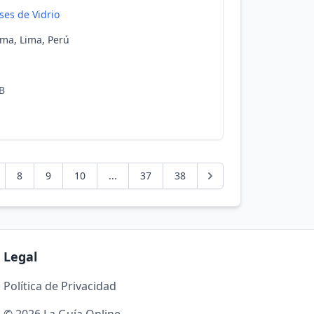
ses de Vidrio
Lima, Lima, Perú
.B
8
9
10
...
37
38
Legal
Política de Privacidad