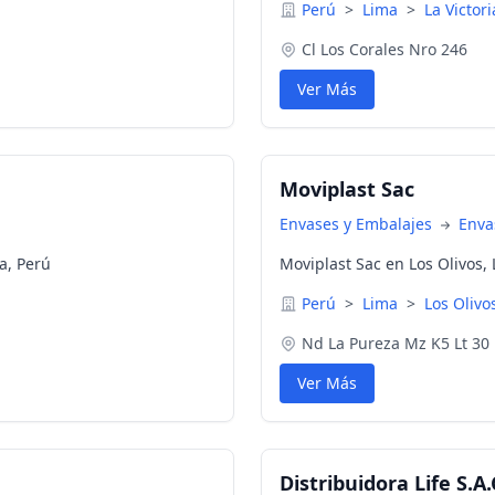
Perú
>
Lima
>
La Victori
Cl Los Corales Nro 246
Ver Más
Moviplast Sac
Envases y Embalajes
Enva
ma, Perú
Moviplast Sac en Los Olivos,
Perú
>
Lima
>
Los Olivo
Nd La Pureza Mz K5 Lt 30 U
Ver Más
Distribuidora Life S.A.