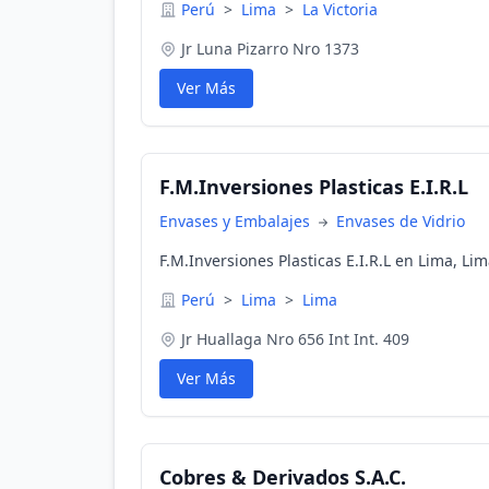
Perú
>
Lima
>
La Victoria
Jr Luna Pizarro Nro 1373
Ver Más
F.M.Inversiones Plasticas E.I.R.L
Envases y Embalajes
Envases de Vidrio
F.M.Inversiones Plasticas E.I.R.L en Lima, Li
Perú
>
Lima
>
Lima
Jr Huallaga Nro 656 Int Int. 409
Ver Más
Cobres & Derivados S.A.C.