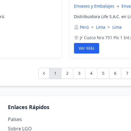
Envases y Embalajes
Enva
erú
Distribuidora Life S.A.C. en 
Perú
>
Lima
>
Lima
Jr Cuzco Nro 751 Pis 1 Int
Ver Más
1
2
3
4
5
6
7
Enlaces Rápidos
Países
Sobre LGO