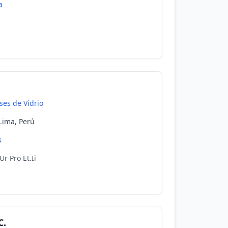
a
ses de Vidrio
 Lima, Perú
s
r Pro Et.Ii
C.