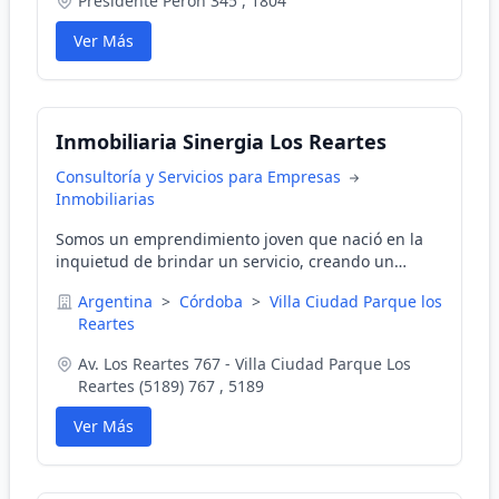
Presidente Peron 345 , 1804
Ver Más
Inmobiliaria Sinergia Los Reartes
Consultoría y Servicios para Empresas
Inmobiliarias
Somos un emprendimiento joven que nació en la
inquietud de brindar un servicio, creando un
puente entre el propietario y la persona que busca
Argentina
>
Córdoba
>
Villa Ciudad Parque los
un inmueble en la zona del Valle de Calamuchita.
Reartes
Av. Los Reartes 767 - Villa Ciudad Parque Los
Reartes (5189) 767 , 5189
Ver Más