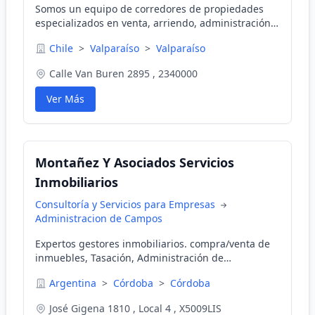
Somos un equipo de corredores de propiedades
especializados en venta, arriendo, administración
de propiedades, gestión de compra,
Chile
>
Valparaíso
>
Valparaíso
adicionalmente como complemento de nuestra
labor contamos con servicio de topografía y
Calle Van Buren 2895 , 2340000
asesoría de compra de remates.
Ver Más
Montañez Y Asociados Servicios
Inmobiliarios
Consultoría y Servicios para Empresas
Administracion de Campos
Expertos gestores inmobiliarios. compra/venta de
inmuebles, Tasación, Administración de
propiedades
Argentina
>
Córdoba
>
Córdoba
José Gigena 1810 , Local 4 , X5009LIS