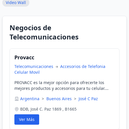
Video Wall
Negocios de
Telecomunicaciones
Provacc
Telecomunicaciones
Accesorios de Telefonia
Celular Movil
PROVACC es la mejor opción para ofrecerte los
mejores productos y accesorios para tu celular.
Ofrecemos cargadores, baterías, cables USB,
Argentina
>
Buenos Aires
>
José C Paz
auriculares, módulos y herramientas para técnicos
para que reparen celulares. Contacta con nosotros
BDB, José C. Paz 1869 , B1665
para conocer los precios y métodos de pago
vigentes.
Ver Más