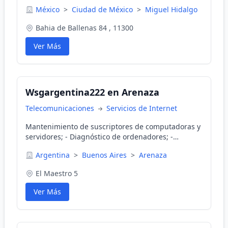
entorno inspirador donde puedan dar vida a sus
México
>
Ciudad de México
>
Miguel Hidalgo
ideas.
Bahia de Ballenas 84 , 11300
Ver Más
Wsgargentina222 en Arenaza
Telecomunicaciones
Servicios de Internet
Mantenimiento de suscriptores de computadoras y
servidores; - Diagnóstico de ordenadores; -
Conexión a Internet; - Diseño y configuración de
Argentina
>
Buenos Aires
>
Arenaza
redes locales;
El Maestro 5
Ver Más