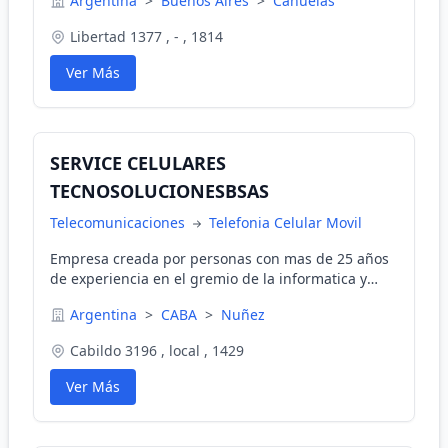
Argentina
>
Buenos Aires
>
Cañuelas
Libertad 1377 , - , 1814
Ver Más
SERVICE CELULARES
TECNOSOLUCIONESBSAS
Telecomunicaciones
Telefonia Celular Movil
Empresa creada por personas con mas de 25 años
de experiencia en el gremio de la informatica y
telefonia celular. Estamos aca para poder
Argentina
>
CABA
>
Nuñez
ayudarlos, darles soluciones y asesoramiento. Lo
importante para nosotros es que nos tome como
Cabildo 3196 , local , 1429
local de referencia para sus problemas de
tecnologia.
Ver Más