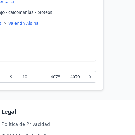
ntaria
jo - calcomanías - ploteos
es
>
Valentín Alsina
9
10
...
4078
4079
Legal
Política de Privacidad