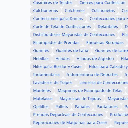
Casimires de Tejidos
Cierres para Confeccion
Colchonerias
Colchones
Colchonetas
Co
Confecciones para Damas
Confecciones para
Corte de Tela de Confecciones
Delantales
D
Distribuidores Mayoristas de Confecciones
Ela
Estampados de Prendas
Etiquetas Bordadas
Guantes
Guantes de Lana
Guantes de Late
Hebillas
Hilados
Hilados de Algodon
Hil
Hilos para Bordar y Coser
Hilos para Calzado y
Indumentaria
Indumentaria de Deportes
I
Lavaderos de Trapos
Lenceria de Confeccione
Manteles
Maquinas de Estampado de Telas
Matelasse
Mayoristas de Tejidos
Mayoristas
Ojalillos
Pallets
Pañales
Pantalones
P
Prendas Deportivas de Confecciones
Producto
Reparaciones de Maquinas para Coser
Repues