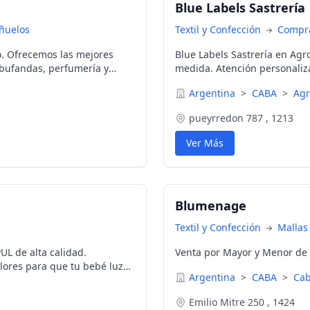
Blue Labels Sastrería
añuelos
Textil y Confección
Compra
ilo. Ofrecemos las mejores
Blue Labels Sastrería en Agr
, bufandas, perfumería y
medida. Atención personaliza
es! Aprovecha los descuentos.
Argentina
>
CABA
>
Ag
pueyrredon 787 , 1213
Ver Más
Blumenage
Textil y Confección
Mallas
UL de alta calidad.
Venta por Mayor y Menor de
ores para que tu bebé luzca
Argentina
>
CABA
>
Cab
Emilio Mitre 250 , 1424