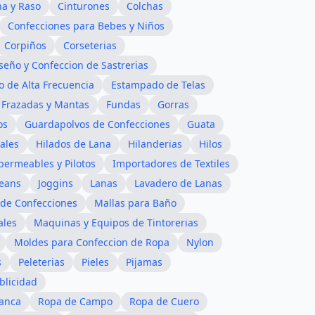
na y Raso
Cinturones
Colchas
Confecciones para Bebes y Niños
Corpiños
Corseterias
seño y Confeccion de Sastrerias
 de Alta Frecuencia
Estampado de Telas
Frazadas y Mantas
Fundas
Gorras
os
Guardapolvos de Confecciones
Guata
iales
Hilados de Lana
Hilanderias
Hilos
permeables y Pilotos
Importadores de Textiles
Jeans
Joggins
Lanas
Lavadero de Lanas
de Confecciones
Mallas para Baño
ales
Maquinas y Equipos de Tintorerias
Moldes para Confeccion de Ropa
Nylon
s
Peleterias
Pieles
Pijamas
blicidad
anca
Ropa de Campo
Ropa de Cuero