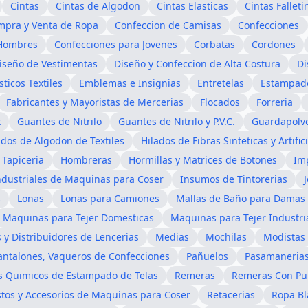
Cintas
Cintas de Algodon
Cintas Elasticas
Cintas Falleti
mpra y Venta de Ropa
Confeccion de Camisas
Confecciones
 Hombres
Confecciones para Jovenes
Corbatas
Cordones
iseño de Vestimentas
Diseño y Confeccion de Alta Costura
Di
sticos Textiles
Emblemas e Insignias
Entretelas
Estampado
Fabricantes y Mayoristas de Mercerias
Flocados
Forreria
x
Guantes de Nitrilo
Guantes de Nitrilo y P.V.C.
Guardapolv
ados de Algodon de Textiles
Hilados de Fibras Sinteticas y Artific
 Tapiceria
Hombreras
Hormillas y Matrices de Botones
Im
ndustriales de Maquinas para Coser
Insumos de Tintorerias
s
Lonas
Lonas para Camiones
Mallas de Baño para Damas 
Maquinas para Tejer Domesticas
Maquinas para Tejer Industri
 y Distribuidores de Lencerias
Medias
Mochilas
Modistas
antalones, Vaqueros de Confecciones
Pañuelos
Pasamaneria
s Quimicos de Estampado de Telas
Remeras
Remeras Con Pu
tos y Accesorios de Maquinas para Coser
Retacerias
Ropa Bl