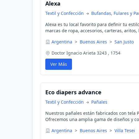
Alexa
Textil y Confección
Bufandas, Fulares y P
Alexa es tu local favorito para definir tu est
marcas de ropa, accesorios, carteras, aritos
camisas. ¡Visítanos en San Justo, Buenos Air
Argentina
>
Buenos Aires
>
San Justo
Doctor Ignacio Arieta 3243 , 1754
Ver Más
Eco diapers advance
Textil y Confección
Pañales
Nuestros pañales están fabricados con tela P
Ofrecemos una amplia gama de diseños y col
con estilo.
Argentina
>
Buenos Aires
>
Villa Tesei