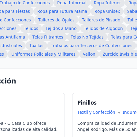
Trabajo de Confecciones
Ropa Informal
Ropa Interior
Rop
a para Fiestas
Ropa para Futura Mama
Ropa Unisex
Saba
de Confecciones
Talleres de Ojales
Talleres de Plisado
Tall
ecciones
Tejidos
Tejidos a Mano
Tejidos de Algodon
Tej
las Antiflama
Telas Filtrantes
Telas No Tejidas
Telas para C
ndustriales
Toallas
Trabajos para Terceros de Confecciones
es
Uniformes Policiales y Militares
Vellon
Zurcido Invisible
cción
Pinillos
Textil y Confección
Indume
 - G Casa Club ofrece
Compra calidad de Indumenta
sonalizadas de alta calidad
Angel Rodrigo. Más de 50 año
Ombú y Pampero, precios com