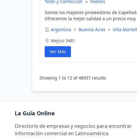
Textil y Confección
Textiles
Somos los mayores proveedores de Capellada
Ofrecemos la mejor calidad a un precio muy 
la entrega en un plazo de 7 días laborables t
Argentina
>
Buenos Aires
>
Villa Martell
pedido. Contamos con un stock permanente 
Mejico 3481
Ver Más
Showing
1
to
12
of
48937
results
La Guía Online
Directorio de empresas y negocios para encontrar
información comercial en Latinoamérica.