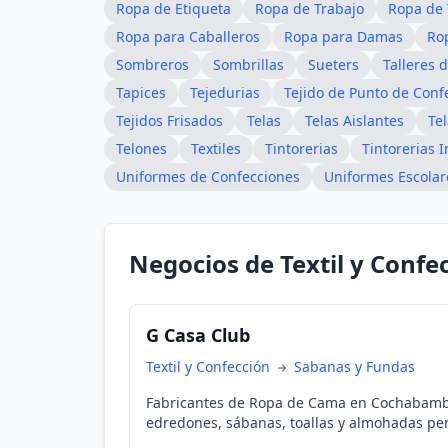
Ropa de Etiqueta
Ropa de Trabajo
Ropa de 
Ropa para Caballeros
Ropa para Damas
Rop
Sombreros
Sombrillas
Sueters
Talleres 
Tapices
Tejedurias
Tejido de Punto de Conf
Tejidos Frisados
Telas
Telas Aislantes
Te
Telones
Textiles
Tintorerias
Tintorerias I
Uniformes de Confecciones
Uniformes Escolar
Negocios de Textil y Confe
G Casa Club
Textil y Confección
Sabanas y Fundas
Fabricantes de Ropa de Cama en Cochabamba
edredones, sábanas, toallas y almohadas per
para instituciones y empresas.