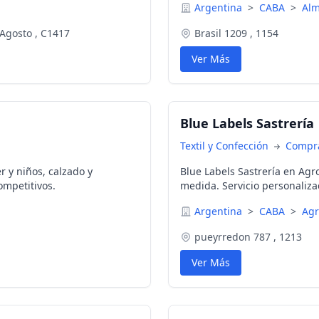
Argentina
>
CABA
>
Al
 Agosto , C1417
Brasil 1209 , 1154
Ver Más
Blue Labels Sastrería
Textil y Confección
Compra
r y niños, calzado y
Blue Labels Sastrería en Agr
ompetitivos.
medida. Servicio personaliza
Argentina
>
CABA
>
Ag
pueyrredon 787 , 1213
Ver Más