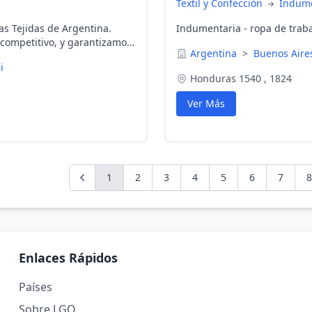
Textil y Confección
Indume
s Tejidas de Argentina.
Indumentaria - ropa de traba
competitivo, y garantizamos
Argentina
>
Buenos Air
ras la realización de su
i
de 20,000 pares.
Honduras 1540 , 1824
Ver Más
1
2
3
4
5
6
7
8
Enlaces Rápidos
Países
Sobre LGO