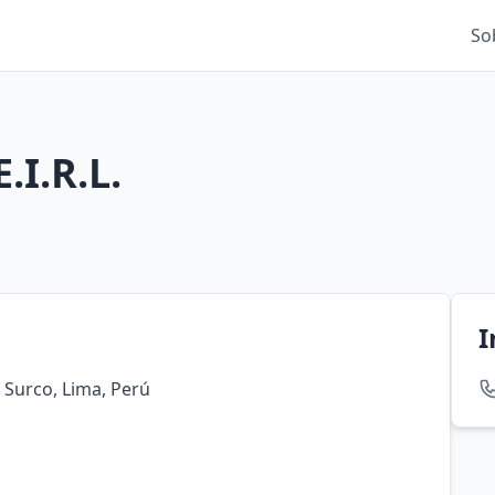
So
.I.R.L.
I
e Surco, Lima, Perú