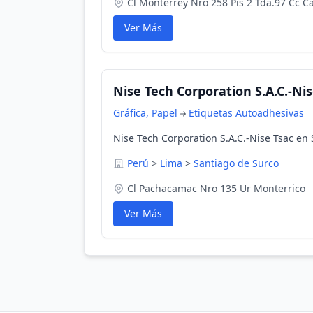
Cl Monterrey Nro 258 Pis 2 Tda.97 Cc C
Ver Más
Nise Tech Corporation S.A.C.-Nis
Gráfica, Papel
Etiquetas Autoadhesivas
Nise Tech Corporation S.A.C.-Nise Tsac en
Perú
>
Lima
>
Santiago de Surco
Cl Pachacamac Nro 135 Ur Monterrico
Ver Más