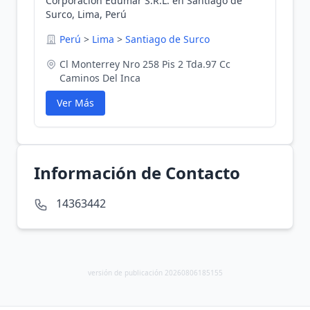
Corporacion Edumar S.R.L. en Santiago de
Surco, Lima, Perú
Perú
>
Lima
>
Santiago de Surco
Cl Monterrey Nro 258 Pis 2 Tda.97 Cc
Caminos Del Inca
Ver Más
Información de Contacto
14363442
versión de publicación 20260806185155