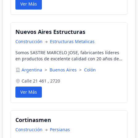
Ver Más
Nuevos Aires Estructuras
Construcción
Estructuras Metalicas
Somos SASTRE MARCELO JOSE, fabricantes líderes
en productos de excelente calidad con 20 años de
experiencia. Ofrecemos asesoramiento experto y
Argentina
>
Buenos Aires
>
Colón
excelente atención posventa en la fabricación,
venta e instalación de tribunas tubulares, gradas
Calle 21 461 , 2720
telescópicas, montacargas, escenarios
estructurales y más.
Ver Más
Cortinasmen
Construcción
Persianas