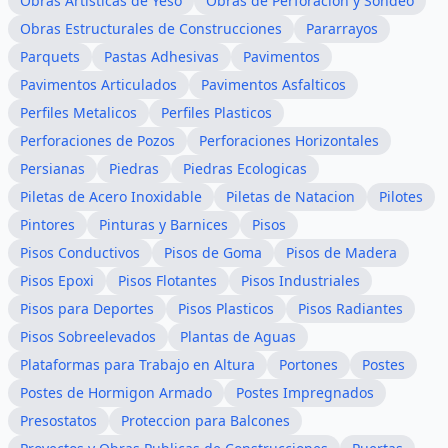
Obras Artisticas de Yeso
Obras de Perforacion y Sondeo
Obras Estructurales de Construcciones
Pararrayos
Parquets
Pastas Adhesivas
Pavimentos
Pavimentos Articulados
Pavimentos Asfalticos
Perfiles Metalicos
Perfiles Plasticos
Perforaciones de Pozos
Perforaciones Horizontales
Persianas
Piedras
Piedras Ecologicas
Piletas de Acero Inoxidable
Piletas de Natacion
Pilotes
Pintores
Pinturas y Barnices
Pisos
Pisos Conductivos
Pisos de Goma
Pisos de Madera
Pisos Epoxi
Pisos Flotantes
Pisos Industriales
Pisos para Deportes
Pisos Plasticos
Pisos Radiantes
Pisos Sobreelevados
Plantas de Aguas
Plataformas para Trabajo en Altura
Portones
Postes
Postes de Hormigon Armado
Postes Impregnados
Presostatos
Proteccion para Balcones