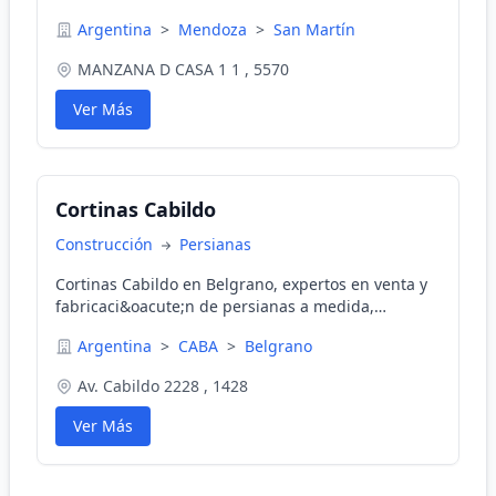
Ofrecemos servicios llave en mano, departamentos
Argentina
>
Mendoza
>
San Martín
de uno y dos dormitorios con cochera cubierta,
todos con vistas a la Cordillera, seguridad y
MANZANA D CASA 1 1 , 5570
calidad. Ofertas de venta anticipada y entrega llave
en mano.
Ver Más
Cortinas Cabildo
Construcción
Persianas
Cortinas Cabildo en Belgrano, expertos en venta y
fabricaci&oacute;n de persianas a medida,
productos de alta calidad y servicio completo.
Argentina
>
CABA
>
Belgrano
Av. Cabildo 2228 , 1428
Ver Más