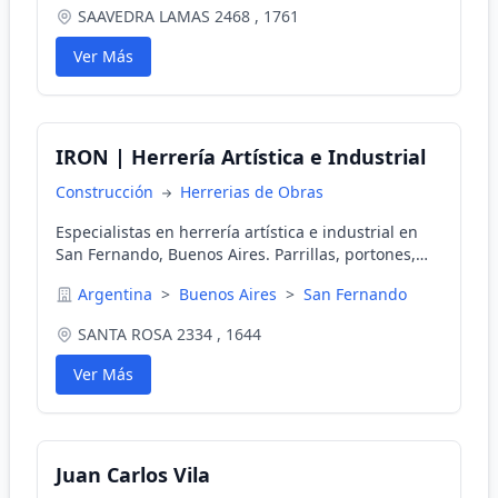
el mercado. Cotizaciones sin cargo. ¡Confíe en
SAAVEDRA LAMAS 2468 , 1761
profesionales para sus pisos de madera!
Ver Más
IRON | Herrería Artística e Industrial
Construcción
Herrerias de Obras
Especialistas en herrería artística e industrial en
San Fernando, Buenos Aires. Parrillas, portones,
escaleras y más.
Argentina
>
Buenos Aires
>
San Fernando
SANTA ROSA 2334 , 1644
Ver Más
Juan Carlos Vila