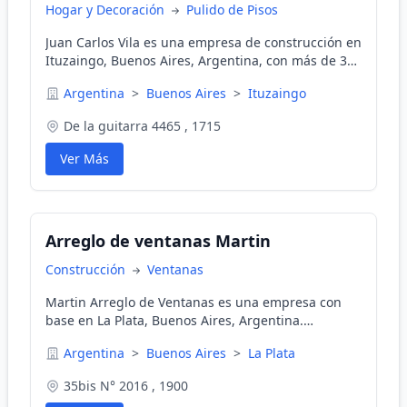
Hogar y Decoración
Pulido de Pisos
Juan Carlos Vila es una empresa de construcción en
Ituzaingo, Buenos Aires, Argentina, con más de 30
años de experiencia. Ofrecemos servicios de alta
Argentina
>
Buenos Aires
>
Ituzaingo
calidad que incluyen construcción de viviendas,
remodelaciones y reparaciones.
De la guitarra 4465 , 1715
Ver Más
Arreglo de ventanas Martin
Construcción
Ventanas
Martin Arreglo de Ventanas es una empresa con
base en La Plata, Buenos Aires, Argentina.
Ofrecemos servicios de reparación y arreglos
Argentina
>
Buenos Aires
>
La Plata
especializados para ventanas de plástico (PVC),
aluminio y madera. Contáctenos para obtener un
35bis N° 2016 , 1900
presupuesto gratuito y sin compromiso.