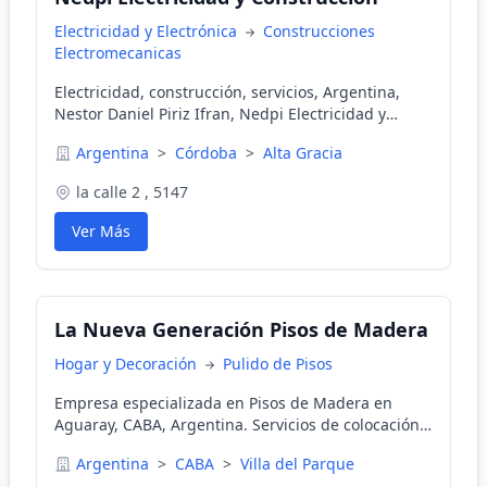
Electricidad y Electrónica
Construcciones
Electromecanicas
Electricidad, construcción, servicios, Argentina,
Nestor Daniel Piriz Ifran, Nedpi Electricidad y
Construcción, instalaciones eléctricas, energía
Argentina
>
Córdoba
>
Alta Gracia
renovable, construcción con hormigón, grúas,
mantenimiento de estructuras
la calle 2 , 5147
Ver Más
La Nueva Generación Pisos de Madera
Hogar y Decoración
Pulido de Pisos
Empresa especializada en Pisos de Madera en
Aguaray, CABA, Argentina. Servicios de colocación,
reparación, restauración, pulido, plastificado, pisos
Argentina
>
CABA
>
Villa del Parque
flotantes y más. Más de 30 años de experiencia en