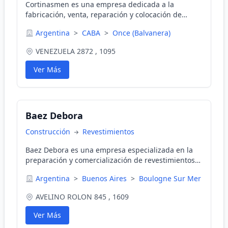
Cortinasmen es una empresa dedicada a la
fabricación, venta, reparación y colocación de
cortinas de PVC, persianas de PVC, madera y roller.
Argentina
>
CABA
>
Once (Balvanera)
Estamos ubicados en Once (Balvanera), CABA,
Argentina.
VENEZUELA 2872 , 1095
Ver Más
Baez Debora
Construcción
Revestimientos
Baez Debora es una empresa especializada en la
preparación y comercialización de revestimientos
texturados Quimtex. Ofrecemos productos como
Argentina
>
Buenos Aires
>
Boulogne Sur Mer
Quimtex Romano, Quimtex Revive, Quimtex Albión
Látex y Esmalte al Agua. Contamos con descuentos
AVELINO ROLON 845 , 1609
y horarios de atención para nuestros clientes.
Ver Más