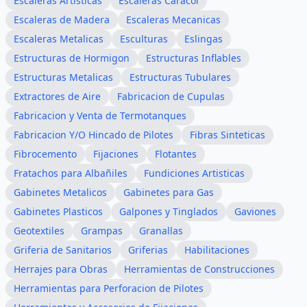
Escaleras Artisticas
Escaleras Caracol
Escaleras de Madera
Escaleras Mecanicas
Escaleras Metalicas
Esculturas
Eslingas
Estructuras de Hormigon
Estructuras Inflables
Estructuras Metalicas
Estructuras Tubulares
Extractores de Aire
Fabricacion de Cupulas
Fabricacion y Venta de Termotanques
Fabricacion Y/O Hincado de Pilotes
Fibras Sinteticas
Fibrocemento
Fijaciones
Flotantes
Fratachos para Albañiles
Fundiciones Artisticas
Gabinetes Metalicos
Gabinetes para Gas
Gabinetes Plasticos
Galpones y Tinglados
Gaviones
Geotextiles
Grampas
Granallas
Griferia de Sanitarios
Griferias
Habilitaciones
Herrajes para Obras
Herramientas de Construcciones
Herramientas para Perforacion de Pilotes