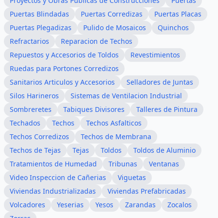
Proyectos y Obras Publicas de Construcciones
Puertas
Puertas Blindadas
Puertas Corredizas
Puertas Placas
Puertas Plegadizas
Pulido de Mosaicos
Quinchos
Refractarios
Reparacion de Techos
Repuestos y Accesorios de Toldos
Revestimientos
Ruedas para Portones Corredizos
Sanitarios Articulos y Accesorios
Selladores de Juntas
Silos Harineros
Sistemas de Ventilacion Industrial
Sombreretes
Tabiques Divisores
Talleres de Pintura
Techados
Techos
Techos Asfalticos
Techos Corredizos
Techos de Membrana
Techos de Tejas
Tejas
Toldos
Toldos de Aluminio
Tratamientos de Humedad
Tribunas
Ventanas
Video Inspeccion de Cañerias
Viguetas
Viviendas Industrializadas
Viviendas Prefabricadas
Volcadores
Yeserias
Yesos
Zarandas
Zocalos