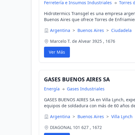
Ferretería e Insumos Industriales
Torres 
Hidrotermics Transgel es una empresa argen
Buenos Aires que ofrece Torres de Enfriam
Enfriadores de líquidos TRANSGEL de alta ca
Argentina
>
Buenos Aires
>
Ciudadela
industrial.
Marcelo T. de Alvear 3925 , 1676
Ver Más
GASES BUENOS AIRES SA
Energía
Gases Industriales
GASES BUENOS AIRES SA en Villa Lynch, exper
equipos de soldadura con más de 60 años de
Argentina
>
Buenos Aires
>
Villa Lynch
DIAGONAL 101 627 , 1672