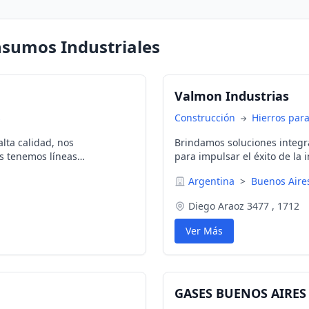
nsumos Industriales
Valmon Industrias
s
Construcción
Hierros para
lta calidad, nos
Brindamos soluciones integr
s tenemos líneas
para impulsar el éxito de la i
perforantes,
Argentina
>
Buenos Air
ros, Tornillos, Trefilados,
Diego Araoz 3477 , 1712
Ver Más
GASES BUENOS AIRES