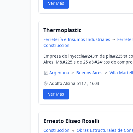
Ver Más
Thermoplastic
Ferretería e Insumos Industriales
Ferreter
Construccion
Empresa de inyecci&#243;n de pl&#225;sticos
Aires. M&#225;s de 25 a&#241;os de comprom
Argentina
>
Buenos Aires
>
Villa Martell
Adolfo Alsina 5117 , 1603
Ver Más
Ernesto Eliseo Roselli
Construcción
Obras Estructurales de Con