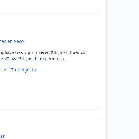
nes en Seco
ampliaciones y pinturer&#237;a en Buenos
de 20 a&#241;os de experiencia.
es
>
17 de Agosto
nas