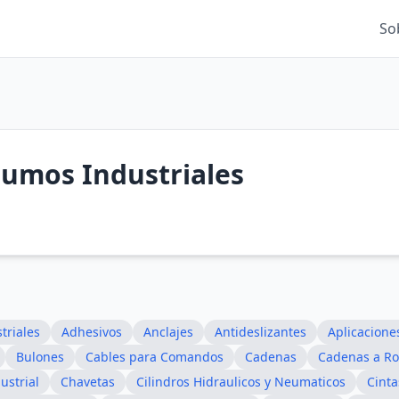
So
sumos Industriales
triales
Adhesivos
Anclajes
Antideslizantes
Aplicacione
Bulones
Cables para Comandos
Cadenas
Cadenas a Ro
ustrial
Chavetas
Cilindros Hidraulicos y Neumaticos
Cinta