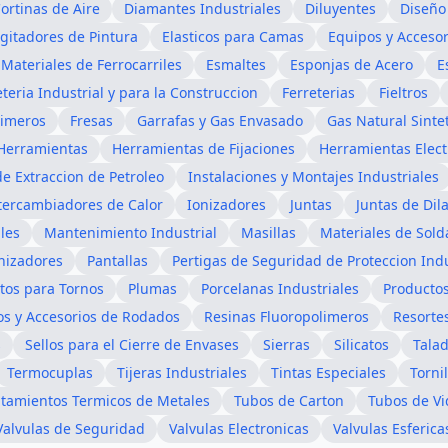
ortinas de Aire
Diamantes Industriales
Diluyentes
Diseño 
Agitadores de Pintura
Elasticos para Camas
Equipos y Accesor
Materiales de Ferrocarriles
Esmaltes
Esponjas de Acero
E
eteria Industrial y para la Construccion
Ferreterias
Fieltros
limeros
Fresas
Garrafas y Gas Envasado
Gas Natural Sinte
Herramientas
Herramientas de Fijaciones
Herramientas Elect
de Extraccion de Petroleo
Instalaciones y Montajes Industriales
tercambiadores de Calor
Ionizadores
Juntas
Juntas de Dil
les
Mantenimiento Industrial
Masillas
Materiales de Sol
nizadores
Pantallas
Pertigas de Seguridad de Proteccion Indu
atos para Tornos
Plumas
Porcelanas Industriales
Producto
s y Accesorios de Rodados
Resinas Fluoropolimeros
Resorte
s
Sellos para el Cierre de Envases
Sierras
Silicatos
Tala
Termocuplas
Tijeras Industriales
Tintas Especiales
Tornil
atamientos Termicos de Metales
Tubos de Carton
Tubos de Vi
Valvulas de Seguridad
Valvulas Electronicas
Valvulas Esferica