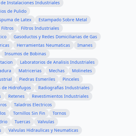
de Instalaciones Industriales
ios de Pulido
spuma de Latex
Estampado Sobre Metal
Filtros
Filtros Industriales
tico
Gasoductos y Redes Domiciliarias de Gas
ricas
Herramientas Neumaticas
Imanes
Insumos de Bobinas
atacion
Laboratorios de Analisis Industriales
dadura
Matricerias
Mechas
Molinetes
strial
Piedras Esmeriles
Pinceles
s de Hidrofugos
Radiografias Industriales
s
Retenes
Revestimientos Industriales
dros
Taladros Electricos
los
Tornillos Sin Fin
Tornos
drio
Tuercas
Valvulas
s
Valvulas Hidraulicas y Neumaticas