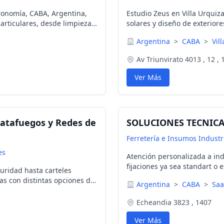
ronomía, CABA, Argentina,
Estudio Zeus en Villa Urquiz
articulares, desde limpieza
solares y diseño de exterior
.
Argentina
>
CABA
>
Vil
Av Triunvirato 4013 , 12 ,
Ver Más
Matafuegos y Redes de
SOLUCIONES TECNICA
Ferretería e Insumos Industr
es
Atención personalizada a ind
fijaciones ya sea standart o e
uridad hasta carteles
as con distintas opciones de
Argentina
>
CABA
>
Saa
ento de matafuegos y
Echeandia 3823 , 1407
Ver Más