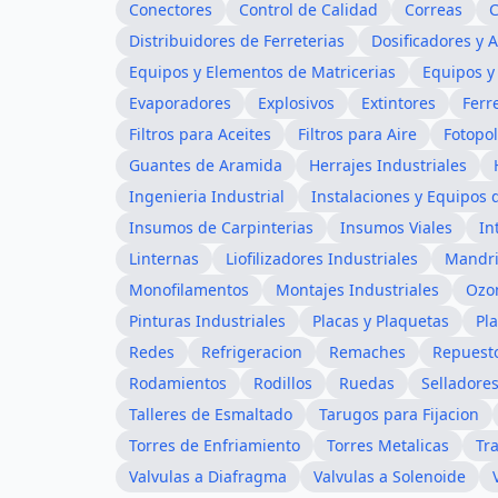
Conectores
Control de Calidad
Correas
C
Distribuidores de Ferreterias
Dosificadores y 
Equipos y Elementos de Matricerias
Equipos y 
Evaporadores
Explosivos
Extintores
Ferr
Filtros para Aceites
Filtros para Aire
Fotopo
Guantes de Aramida
Herrajes Industriales
Ingenieria Industrial
Instalaciones y Equipos 
Insumos de Carpinterias
Insumos Viales
In
Linternas
Liofilizadores Industriales
Mandri
Monofilamentos
Montajes Industriales
Ozo
Pinturas Industriales
Placas y Plaquetas
Pl
Redes
Refrigeracion
Remaches
Repuesto
Rodamientos
Rodillos
Ruedas
Selladore
Talleres de Esmaltado
Tarugos para Fijacion
Torres de Enfriamiento
Torres Metalicas
Tr
Valvulas a Diafragma
Valvulas a Solenoide