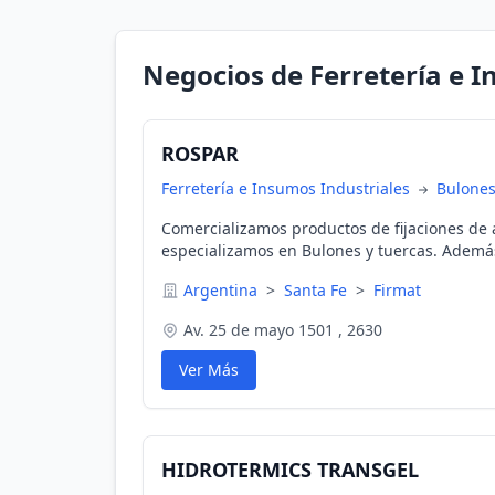
Negocios de Ferretería e I
ROSPAR
Ferretería e Insumos Industriales
Bulone
Comercializamos productos de fijaciones de a
especializamos en Bulones y tuercas. Ademá
complementarias: Allen, Alemites, Arandelas, Anillos, Auto
Argentina
>
Santa Fe
>
Firmat
Chavetas, Espinas, Ganchos, Grampas, Prisione
Varillas y piezas bajo planos.
Av. 25 de mayo 1501 , 2630
Ver Más
HIDROTERMICS TRANSGEL