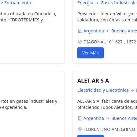
de Enfriamiento
Energía
Gases Industriale
tina ubicada en Ciudadela,
Proveedor líder en Villa Lync
iento HIDROTERMICS y
soldadura, con énfasis en ca
lidad y rendimiento
Argentina
>
Buenos Air
DIAGONAL 101 627 , 1672
Ver Más
ALET AR S A
Electricidad y Electrónica
tos en gases industriales y
ALE-AR S.A, fabricante de eq
 experiencia.
ofreciendo Tubos Aletados, B
Evaporadores, Caloventilado
Argentina
>
Buenos Air
experiencia ubicados en Flor
FLORENTINO AMEGHINO 1