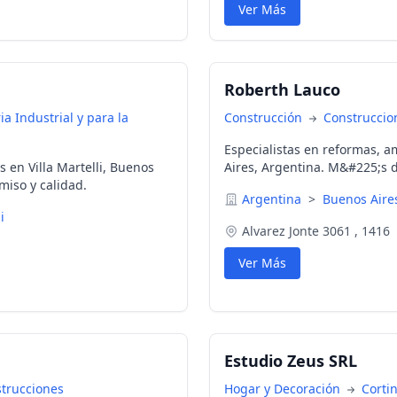
Ver Más
Roberth Lauco
ia Industrial y para la
Construcción
Construccio
Especialistas en reformas, 
 en Villa Martelli, Buenos
Aires, Argentina. M&#225;s 
iso y calidad.
Argentina
>
Buenos Air
i
Alvarez Jonte 3061 , 1416
Ver Más
Estudio Zeus SRL
strucciones
Hogar y Decoración
Corti