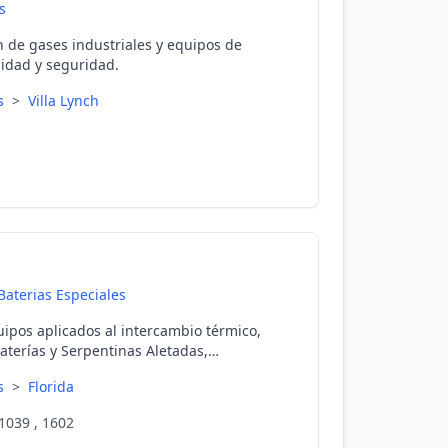
s
h de gases industriales y equipos de
lidad y seguridad.
es
>
Villa Lynch
Baterias Especiales
uipos aplicados al intercambio térmico,
aterías y Serpentinas Aletadas,
res y más. Con más de 40 años de
es
>
Florida
ida, Buenos Aires, Argentina.
039 , 1602