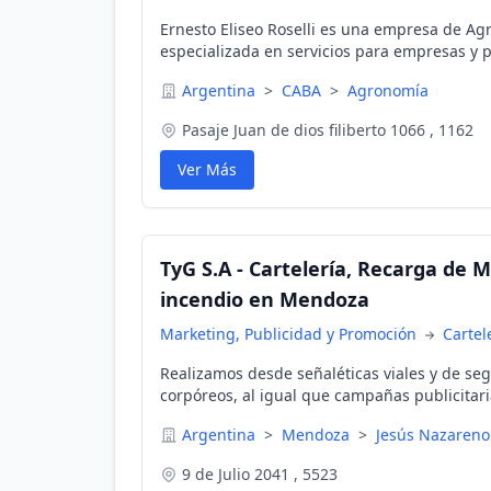
Ernesto Eliseo Roselli es una empresa de Ag
especializada en servicios para empresas y p
de alfombras hasta pintura interior y exterior
Argentina
>
CABA
>
Agronomía
Pasaje Juan de dios filiberto 1066 , 1162
Ver Más
TyG S.A - Cartelería, Recarga de 
incendio en Mendoza
Marketing, Publicidad y Promoción
Cartel
Realizamos desde señaléticas viales y de seg
corpóreos, al igual que campañas publicitari
impresión. Realizamos recarga y mantenimi
Argentina
>
Mendoza
>
Jesús Nazareno
extintores.
9 de Julio 2041 , 5523