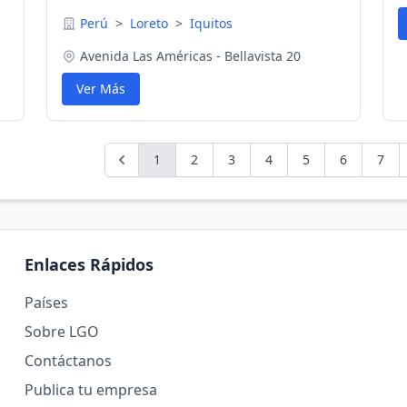
Perú
>
Loreto
>
Iquitos
Avenida Las Américas - Bellavista 20
Ver Más
1
2
3
4
5
6
7
Enlaces Rápidos
Países
Sobre LGO
Contáctanos
Publica tu empresa