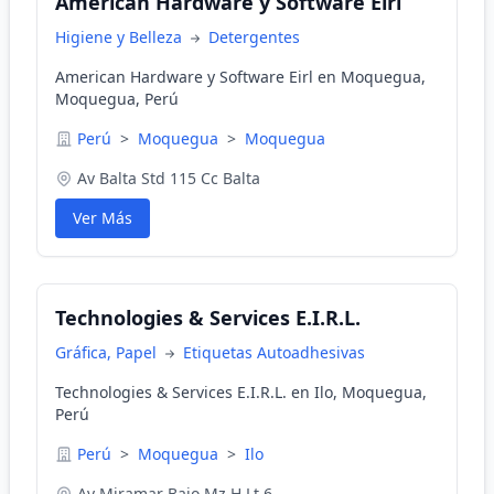
American Hardware y Software Eirl
Higiene y Belleza
Detergentes
American Hardware y Software Eirl en Moquegua,
Moquegua, Perú
Perú
>
Moquegua
>
Moquegua
Av Balta Std 115 Cc Balta
Ver Más
Technologies & Services E.I.R.L.
Gráfica, Papel
Etiquetas Autoadhesivas
Technologies & Services E.I.R.L. en Ilo, Moquegua,
Perú
Perú
>
Moquegua
>
Ilo
Av Miramar Bajo Mz H Lt 6