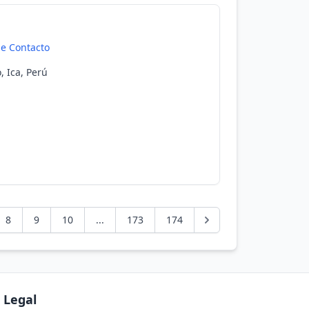
de Contacto
, Ica, Perú
8
9
10
...
173
174
Legal