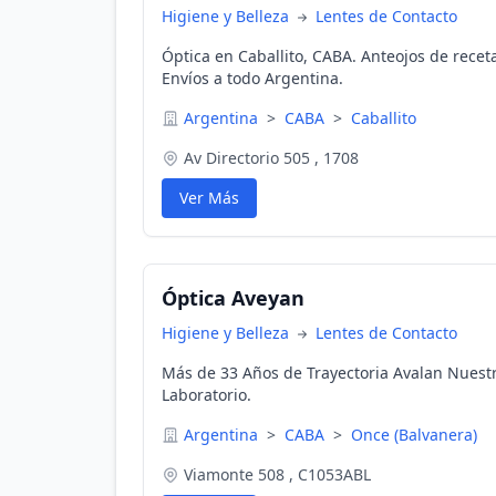
Higiene y Belleza
Lentes de Contacto
Óptica en Caballito, CABA. Anteojos de receta
Envíos a todo Argentina.
Argentina
>
CABA
>
Caballito
Av Directorio 505 , 1708
Ver Más
Óptica Aveyan
Higiene y Belleza
Lentes de Contacto
Más de 33 Años de Trayectoria Avalan Nuestr
Laboratorio.
Argentina
>
CABA
>
Once (Balvanera)
Viamonte 508 , C1053ABL