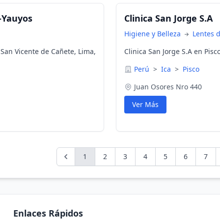
e-Yauyos
Clinica San Jorge S.A
Higiene y Belleza
Lentes 
 San Vicente de Cañete, Lima,
Clinica San Jorge S.A en Pisco
Perú
>
Ica
>
Pisco
Juan Osores Nro 440
Ver Más
1
2
3
4
5
6
7
Enlaces Rápidos