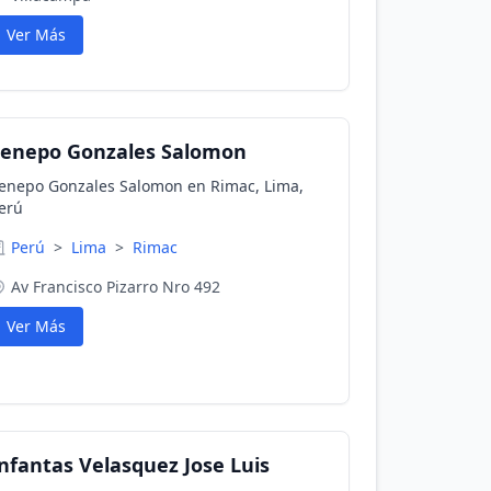
Ver Más
Senepo Gonzales Salomon
enepo Gonzales Salomon en Rimac, Lima,
erú
Perú
>
Lima
>
Rimac
Av Francisco Pizarro Nro 492
Ver Más
nfantas Velasquez Jose Luis