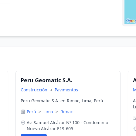
Peru Geomatic S.A.
A
Construcción
Pavimentos
M
Peru Geomatic S.A. en Rimac, Lima, Perú
A
L
s
Perú
>
Lima
>
Rimac
Av. Samuel Alcázar Nº 100 - Condominio
-
Nuevo Alcázar E19-605