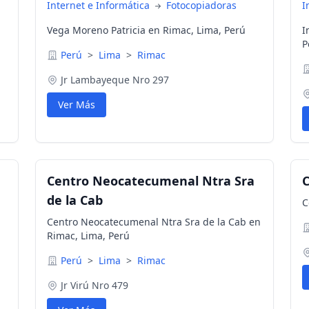
Internet e Informática
Fotocopiadoras
I
Vega Moreno Patricia en Rimac, Lima, Perú
I
P
Perú
>
Lima
>
Rimac
Jr Lambayeque Nro 297
Ver Más
Centro Neocatecumenal Ntra Sra
C
de la Cab
C
Centro Neocatecumenal Ntra Sra de la Cab en
Rimac, Lima, Perú
Perú
>
Lima
>
Rimac
Jr Virú Nro 479