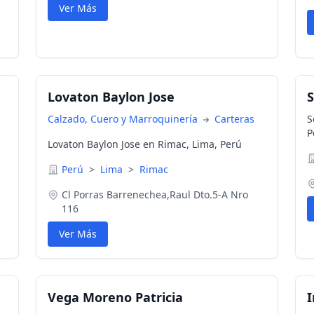
Ver Más
Lovaton Baylon Jose
Calzado, Cuero y Marroquinería
Carteras
S
P
Lovaton Baylon Jose en Rimac, Lima, Perú
Perú
>
Lima
>
Rimac
Cl Porras Barrenechea,Raul Dto.5-A Nro
116
Ver Más
Vega Moreno Patricia
I