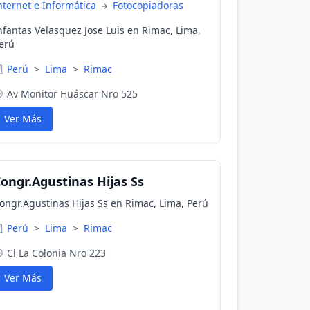
nternet e Informática
Fotocopiadoras
nfantas Velasquez Jose Luis en Rimac, Lima,
erú
Perú
>
Lima
>
Rimac
Av Monitor Huáscar Nro 525
Ver Más
ongr.Agustinas Hijas Ss
ongr.Agustinas Hijas Ss en Rimac, Lima, Perú
Perú
>
Lima
>
Rimac
Cl La Colonia Nro 223
Ver Más