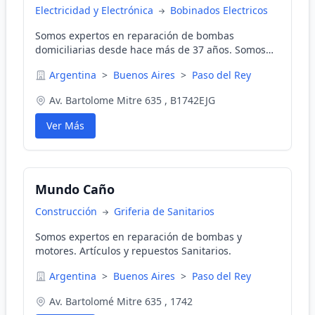
Electricidad y Electrónica
Bobinados Electricos
Somos expertos en reparación de bombas
domiciliarias desde hace más de 37 años. Somos
agentes oficiales de Fluvial y contamos con
Argentina
>
Buenos Aires
>
Paso del Rey
repuestos originales de la mayoría de las marcas.
Venta de Repuestos: Cabezales y vástagos para
Av. Bartolome Mitre 635 , B1742EJG
griferia, descarga y entrada de agua, resistencias,
termostato.
Ver Más
Mundo Caño
Construcción
Griferia de Sanitarios
Somos expertos en reparación de bombas y
motores. Artículos y repuestos Sanitarios.
Argentina
>
Buenos Aires
>
Paso del Rey
Av. Bartolomé Mitre 635 , 1742